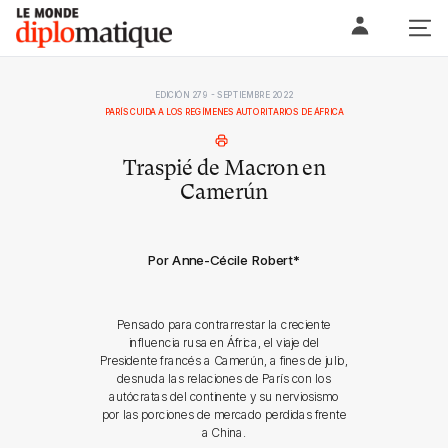
Skip
Le monde diplomatique
to
content
EDICIÓN 279 - SEPTIEMBRE 2022
PARÍS CUIDA A LOS REGÍMENES AUTORITARIOS DE ÁFRICA
Traspié de Macron en
Camerún
Por Anne-Cécile Robert
*
Pensado para contrarrestar la creciente
influencia rusa en África, el viaje del
Presidente francés a Camerún, a fines de julio,
desnuda las relaciones de París con los
autócratas del continente y su nerviosismo
por las porciones de mercado perdidas frente
a China.