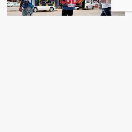
Un techo que sofoca la
democracia
Fernando Rugitsky
y
André Singer