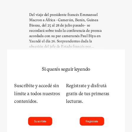
Del viaje del presidente francés Emmanuel
Macron a África –Camerún, Benín, Guinea
Bissau, del 25 al 28 de julio pasado– se
recordará sobre todo la conferencia de prensa
acordada con su par camerunés Paul Biya en
Yaundé el día 26. Sorprendentes dada la
obsesión del jefe de Estado francés por...
Si querés seguir leyendo
Suscribite y accedé sin
Registrate y disfrutá
límite a todos nuestros
gratis de tus primeras
contenidos.
lecturas.
Suscribite
Registrate