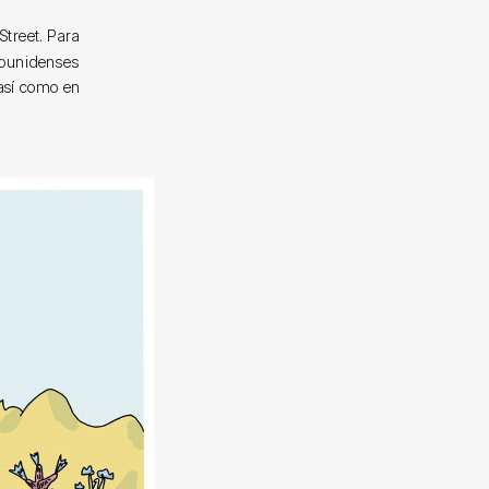
treet. Para
dounidenses
 así como en