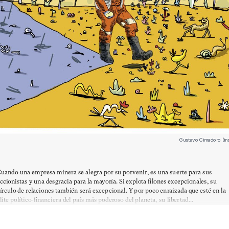
Gustavo Cimadoro (in
uando una empresa minera se alegra por su porvenir, es una suerte para sus
ccionistas y una desgracia para la mayoría. Si explota filones excepcionales, su
írculo de relaciones también será excepcional. Y por poco enraizada que esté en la
lite político-financiera del país más poderoso del planeta, su libertad...