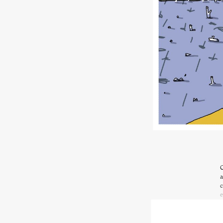
C
a
c
e