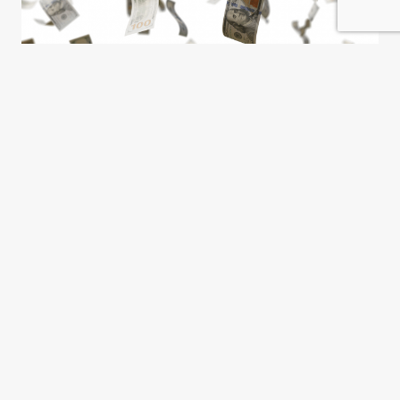
La dolarización es un camino a
los patacones
Claudio Scaletta