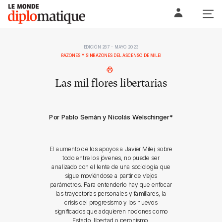
Skip
Le monde diplomatique
to
content
EDICIÓN 287 - MAYO 2023
RAZONES Y SINRAZONES DEL ASCENSO DE MILEI
Las mil flores libertarias
Por Pablo Semán y Nicolás Welschinger
*
El aumento de los apoyos a Javier Milei, sobre
todo entre los jóvenes, no puede ser
analizado con el lente de una sociología que
sigue moviéndose a partir de viejos
parámetros. Para entenderlo hay que enfocar
las trayectorias personales y familiares, la
crisis del progresismo y los nuevos
significados que adquieren nociones como
Estado, libertad o peronismo.