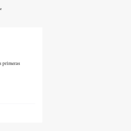
de
é
us primeras