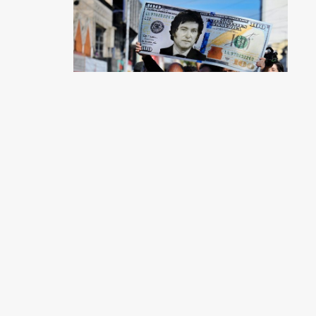
¿Los pobres odian la
política?
Javier Auyero
y
Sofía Servián