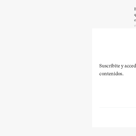
E
q
e
e
Suscribite y acced
contenidos.