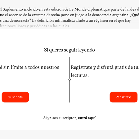
l Suplemento incluido en esta edición de Le Monde diplomatique parte de la idea 
ue el ascenso de la extrema derecha pone en juego a la democracia argentina. ¿Qu
s una democracia? La definición minimalista alude a un régimen en el que hay
lecciones libres y periódicas en las cuales...
Si querés seguir leyendo
é sin límite a todos nuestros
Registrate y disfrutá gratis de t
lecturas.
O
Suscribite
Registrate
Si ya sos suscriptor,
entrá aquí