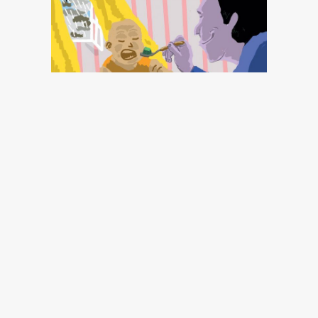
¿Una “moneda”
mundial contra el
dólar?
Dominique Plihon