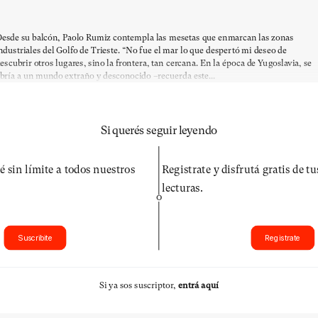
esde su balcón, Paolo Rumiz contempla las mesetas que enmarcan las zonas
ndustriales del Golfo de Trieste. “No fue el mar lo que despertó mi deseo de
escubrir otros lugares, sino la frontera, tan cercana. En la época de Yugoslavia, se
bría a un mundo extraño y desconocido –recuerda este...
Si querés seguir leyendo
é sin límite a todos nuestros
Registrate y disfrutá gratis de t
lecturas.
O
Suscribite
Registrate
Si ya sos suscriptor,
entrá aquí