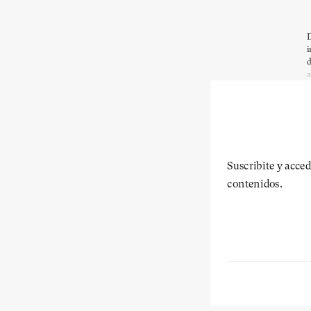
D
i
d
a
Suscribite y acced
contenidos.