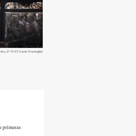
res, 21-12-23 (Javier Gramuglia)
us primeras