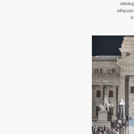
ideolog
inflacio
t