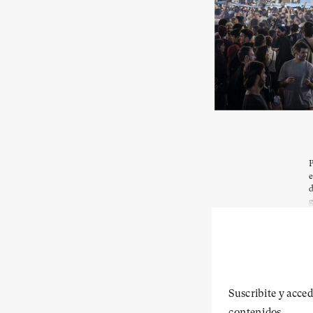
P
e
d
g
Suscribite y acced
contenidos.