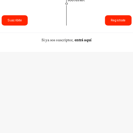
O
Suscribite
Registrate
Si ya sos suscriptor,
entrá aquí