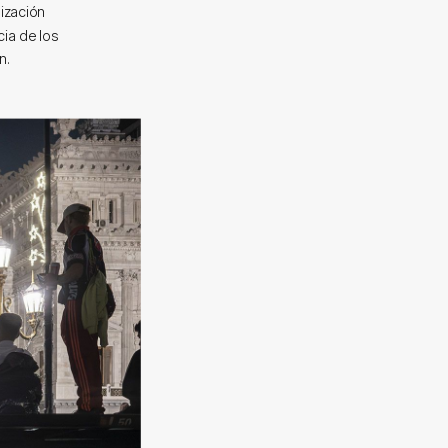
lización
ia de los
n.