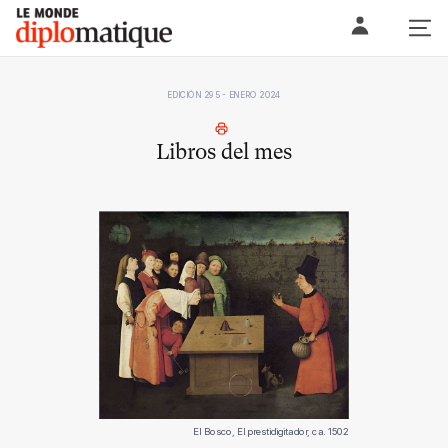
Skip
Le monde diplomatique
to
content
EDICIÓN 295 - ENERO 2024
Libros del mes
El Bosco, El prestidigitador, ca. 1502