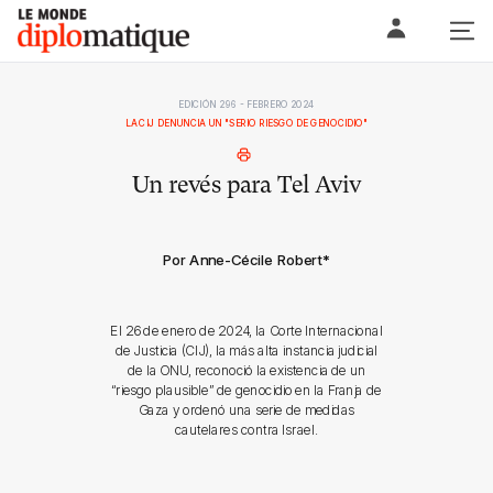
Skip
Le monde diplomatique
to
content
EDICIÓN 296 - FEBRERO 2024
LA CIJ DENUNCIA UN "SERIO RIESGO DE GENOCIDIO"
Un revés para Tel Aviv
Por Anne-Cécile Robert
*
El 26 de enero de 2024, la Corte Internacional
de Justicia (CIJ), la más alta instancia judicial
de la ONU, reconoció la existencia de un
“riesgo plausible” de genocidio en la Franja de
Gaza y ordenó una serie de medidas
cautelares contra Israel.