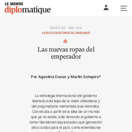
Skip
Le monde diplomatique
to
content
EDICIÓN 298 - ABRIL 2024
LA POLÍTICA EXTERIOR DE JAVIER MILEI
Las nuevas ropas del
emperador
Por Agostina Dasso y Martín Schapiro
*
La estrategia internacional del gobierno
libertario está lejos de la visión alberdiana y
del pragmatismo menemista que reivindica.
Construida a partir de la idea de un mundo
que ya no existe, está llevando al gobierno a
tomar decisiones equivocadas que generarán
altos costos para el país, como enemistarse