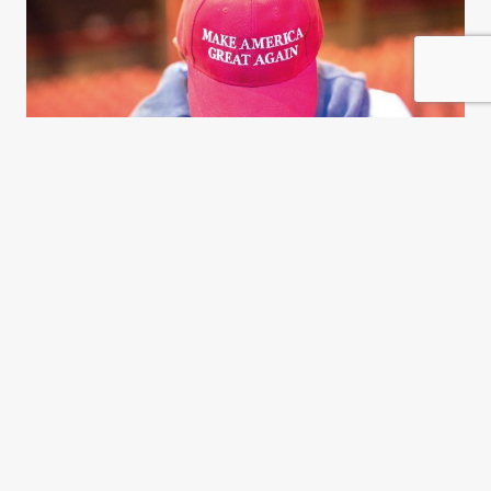
Occidentalismo y diplomacia
virtual
Gisela Pereyra Doval