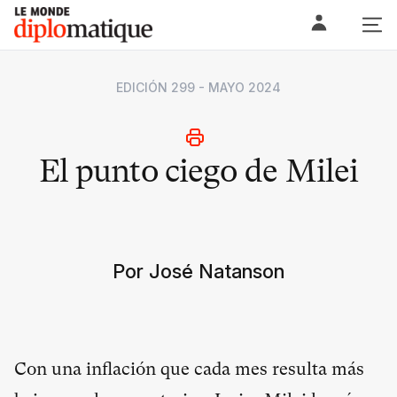
Skip
Le monde diplomatique
to
content
EDICIÓN 299 - MAYO 2024
El punto ciego de Milei
Por José Natanson
C
on una inflación que cada mes resulta más