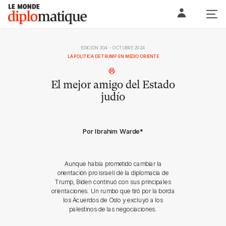
Skip
Le monde diplomatique
to
content
EDICIÓN 304 - OCTUBRE 2024
LA POLÍTICA DE TRUMP EN MEDIO ORIENTE
El mejor amigo del Estado
judío
Por Ibrahim Warde
*
Aunque había prometido cambiar la
orientación pro israelí de la diplomacia de
Trump, Biden continuó con sus principales
orientaciones. Un rumbo que tiró por la borda
los Acuerdos de Oslo y excluyó a los
palestinos de las negociaciones.