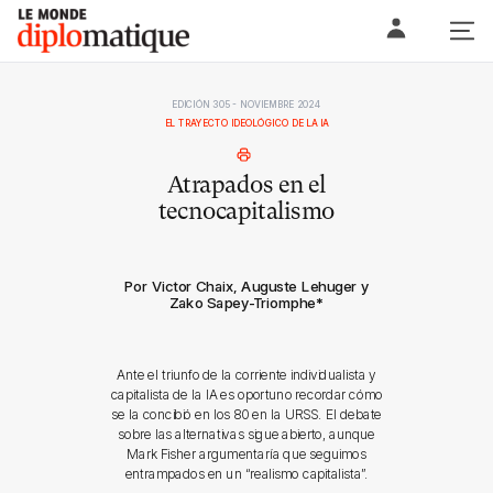
Skip
Le monde diplomatique
to
content
EDICIÓN 305 - NOVIEMBRE 2024
EL TRAYECTO IDEOLÓGICO DE LA IA
Atrapados en el
tecnocapitalismo
Por Victor Chaix, Auguste Lehuger y
Zako Sapey-Triomphe
*
Ante el triunfo de la corriente individualista y
capitalista de la IA es oportuno recordar cómo
se la concibió en los 80 en la URSS. El debate
sobre las alternativas sigue abierto, aunque
Mark Fisher argumentaría que seguimos
entrampados en un “realismo capitalista”.