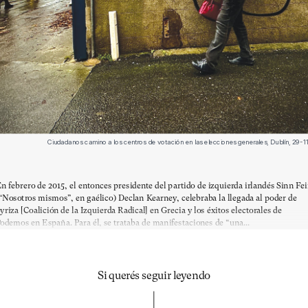
Ciudadanos camino a los centros de votación en las elecciones generales, Dublín, 29
n febrero de 2015, el entonces presidente del partido de izquierda irlandés Sinn Fe
“Nosotros mismos”, en gaélico) Declan Kearney, celebraba la llegada al poder de
yriza [Coalición de la Izquierda Radical] en Grecia y los éxitos electorales de
odemos en España. Para él, se trataba de manifestaciones de “una...
Si querés seguir leyendo