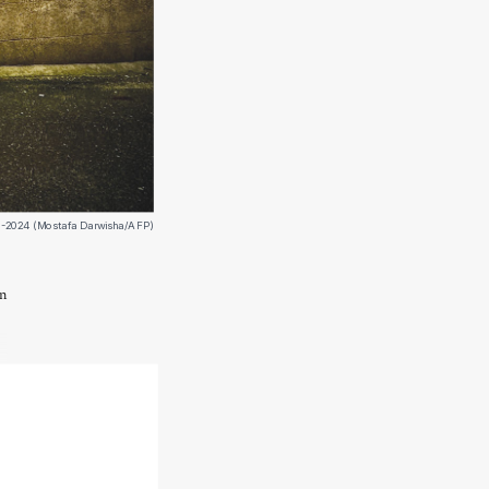
-11-2024 (Mostafa Darwisha/AFP)
in