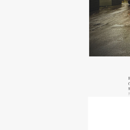
E
(
S
P