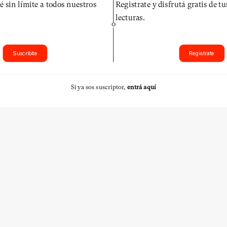
é sin límite a todos nuestros
Registrate y disfrutá gratis de t
lecturas.
O
Suscribite
Registrate
Si ya sos suscriptor,
entrá aquí