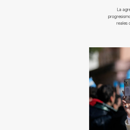
La agre
progresismo
reales 