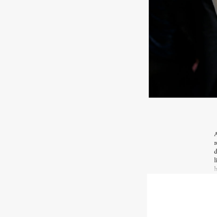
A
r
d
l
h