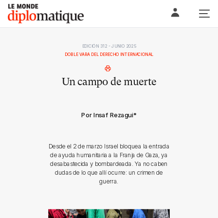
Skip
Le monde diplomatique
to
content
EDICIÓN 312 - JUNIO 2025
DOBLE VARA DEL DERECHO INTERNACIONAL
Un campo de muerte
Por Insaf Rezagui
*
Desde el 2 de marzo Israel bloquea la entrada
de ayuda humanitaria a la Franja de Gaza, ya
desabastecida y bombardeada. Ya no caben
dudas de lo que allí ocurre: un crimen de
guerra.