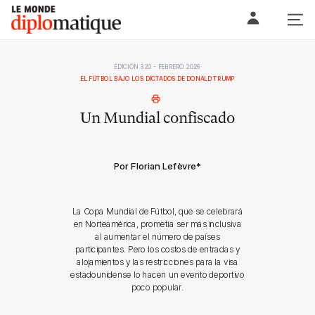
Skip
Le monde diplomatique
to
content
EDICIÓN 320 - FEBRERO 2026
EL FÚTBOL BAJO LOS DICTADOS DE DONALD TRUMP
Un Mundial confiscado
Por Florian Lefèvre
*
La Copa Mundial de Fútbol, que se celebrará
en Norteamérica, prometía ser más inclusiva
al aumentar el número de países
participantes. Pero los costos de entradas y
alojamientos y las restricciones para la visa
estadounidense lo hacen un evento deportivo
poco popular.