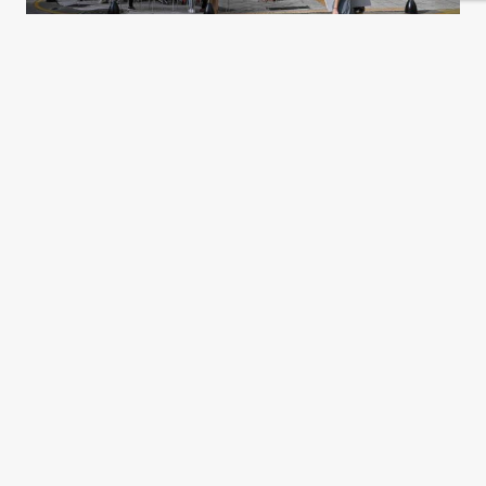
La clase media, ¿una nueva
periferia?
Florencia Angilletta