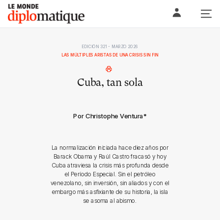
Skip
Le monde diplomatique
to
content
EDICIÓN 321 - MARZO 2026
LAS MÚLTIPLES ARISTAS DE UNA CRISIS SIN FIN
Cuba, tan sola
Por Christophe Ventura
*
La normalización iniciada hace diez años por
Barack Obama y Raúl Castro fracasó y hoy
Cuba atraviesa la crisis más profunda desde
el Período Especial. Sin el petróleo
venezolano, sin inversión, sin aliados y con el
embargo más asfixiante de su historia, la isla
se asoma al abismo.