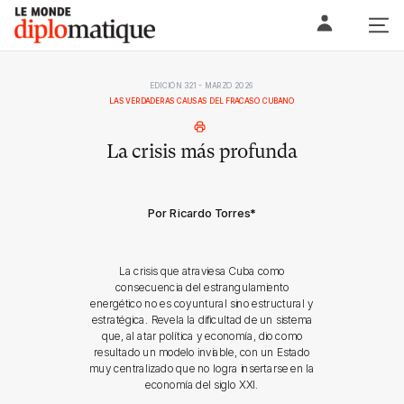
Skip
Le monde diplomatique
to
content
EDICIÓN 321 - MARZO 2026
LAS VERDADERAS CAUSAS DEL FRACASO CUBANO
La crisis más profunda
Por Ricardo Torres
*
La crisis que atraviesa Cuba como
consecuencia del estrangulamiento
energético no es coyuntural sino estructural y
estratégica. Revela la dificultad de un sistema
que, al atar política y economía, dio como
resultado un modelo inviable, con un Estado
muy centralizado que no logra insertarse en la
economía del siglo XXI.