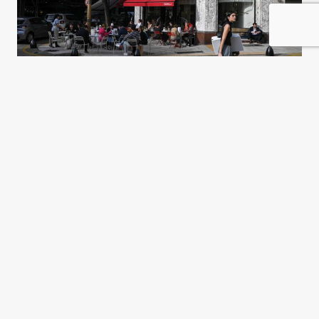
La clase media, ¿una nueva
periferia?
Florencia Angilletta