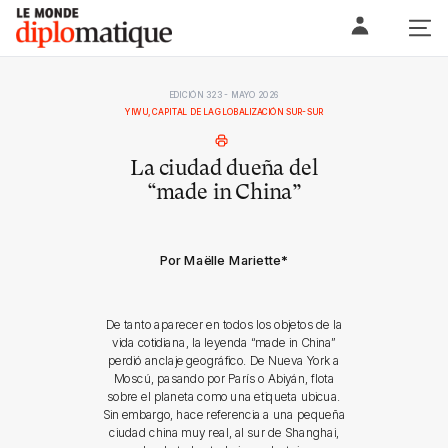
Skip
Le monde diplomatique
to
content
EDICIÓN 323 - MAYO 2026
YIWU, CAPITAL DE LA GLOBALIZACIÓN SUR-SUR
La ciudad dueña del
“made in China”
Por Maëlle Mariette
*
De tanto aparecer en todos los objetos de la
vida cotidiana, la leyenda “made in China”
perdió anclaje geográfico. De Nueva York a
Moscú, pasando por París o Abiyán, flota
sobre el planeta como una etiqueta ubicua.
Sin embargo, hace referencia a una pequeña
ciudad china muy real, al sur de Shanghai,