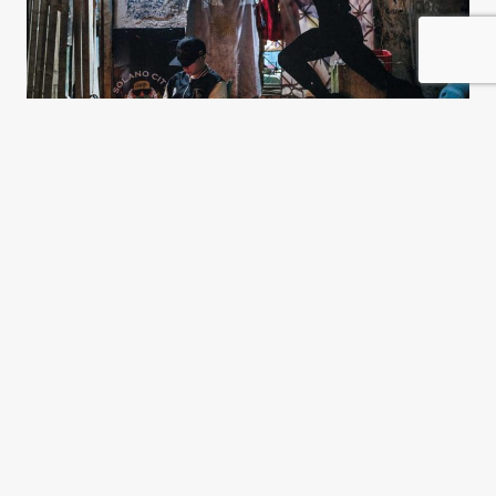
El endeudamiento, un
salvavidas de plomo
Verónica Gago