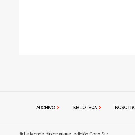
ARCHIVO
BIBLIOTECA
NOSOTR
© Le Monde diplomatique, edición Cono Sur.