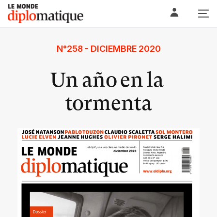
Skip
Le monde diplomatique
to
content
N°258 - DICIEMBRE 2020
Un año en la
tormenta