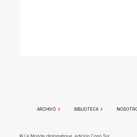
ARCHIVO
BIBLIOTECA
NOSOTR
© Le Monde diplomatique, edición Cono Sur.