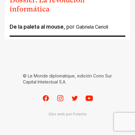
Dossier: La revolución
informática
De la paleta al mouse
,
por
Gabriela Cerioli
© Le Monde diplomatique, edición Cono Sur.
Capital Intelectual S.A.
Facebook
Instagram
Twitter
Youtube
Sitio web por
Polenta