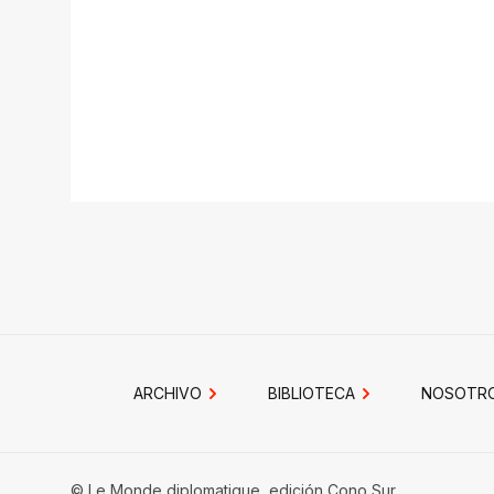
ARCHIVO
BIBLIOTECA
NOSOTR
© Le Monde diplomatique, edición Cono Sur.