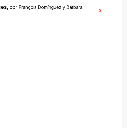
ses
,
por
François Domínguez
y
Bárbara