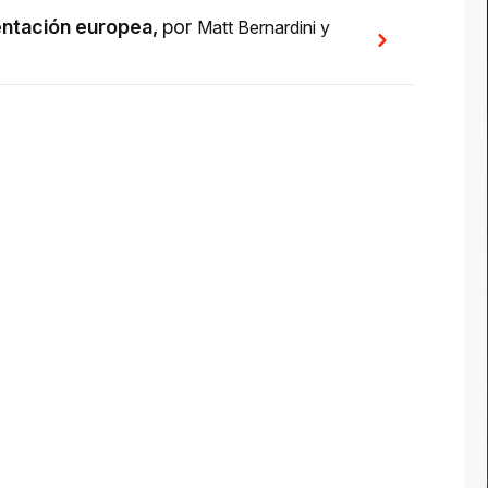
entación europea
,
por
Matt Bernardini
y