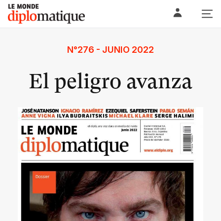
Skip
Le monde diplomatique
to
content
N°276 - JUNIO 2022
El peligro avanza