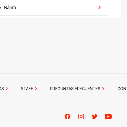
. Nállim
OS
STAFF
PREGUNTAS FRECUENTES
CON
Facebook
Instagram
Twitter
Youtube