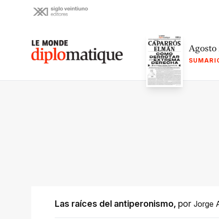
Skip
to
content
Le monde diplomatique
Agosto
SUMARI
Las raíces del antiperonismo
,
por
Jorge A