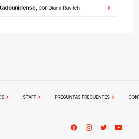
estadounidense
,
por
Diane Ravitch
OS
STAFF
PREGUNTAS FRECUENTES
CON
Facebook
Instagram
Twitter
Youtube