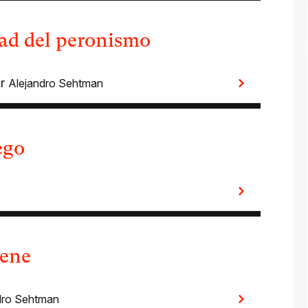
dad del peronismo
or
Alejandro Sehtman
ego
iene
dro Sehtman