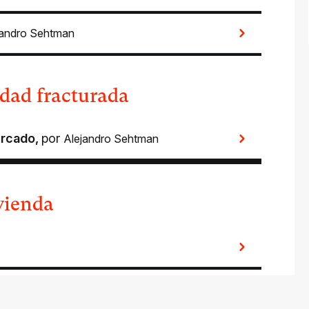
jandro Sehtman
udad fracturada
ercado
,
por
Alejandro Sehtman
ivienda