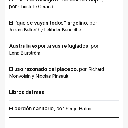
por
Christelle Gérand
El “que se vayan todos” argelino
,
por
Akram Belkaïd
y
Lakhdar Benchiba
Australia exporta sus refugiados
,
por
Lena Bjurström
El uso razonado del placebo
,
por
Richard
Monvoisin
y
Nicolas Pinsault
Libros del mes
El cordón sanitario
,
por
Serge Halimi