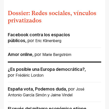
Dossier: Redes sociales, vínculos
privatizados
Facebook contra los espacios
públicos
,
por
Eric Klinenberg
Amor online
,
por
Marie Bergström
¿Es posible una Europa democrática?
,
por
Frédéric Lordon
España vota, Podemos duda
,
por
José
Antonio García Simón
y
Jaime Vindel
El revés del milagro económico etíope
,