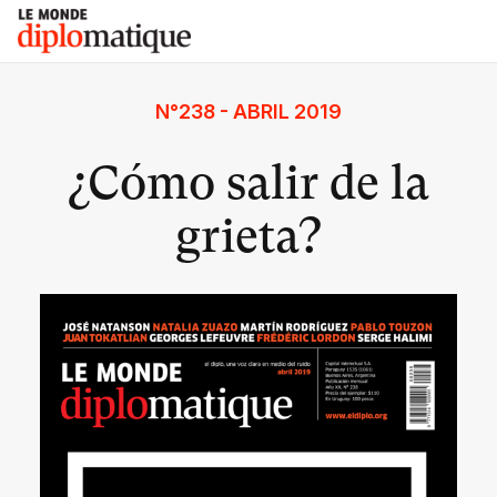
Skip
Le monde diplomatique
to
content
N°238 - ABRIL 2019
¿Cómo salir de la
grieta?