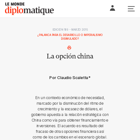
Skip
Le monde diplomatique
to
content
EDICIÓN 189 - MARZO 2015
¿PALANCA PARA EL DESARROLLO O IMPERIALISMO
DISIMULADO?
La opción china
Por Claudio Scaletta
*
En un contexto económico de necesidad,
marcado por la disminución del ritmo de
crecimiento y la escasez de dólares, el
gobierno apuesta a la relación estratégica con
China como vía para obtener financiamiento e
inversiones. El acuerdo es resultado del
fracaso de otras opciones financieras así
como de los cambios en el escenario global.