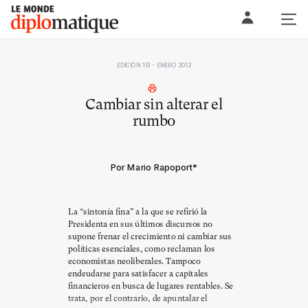
Skip
Le monde diplomatique
to
content
EDICIÓN 151 - ENERO 2012
Cambiar sin alterar el
rumbo
Por Mario Rapoport
*
La “sintonía fina” a la que se refirió la
Presidenta en sus últimos discursos no
supone frenar el crecimiento ni cambiar sus
políticas esenciales, como reclaman los
economistas neoliberales. Tampoco
endeudarse para satisfacer a capitales
financieros en busca de lugares rentables. Se
trata, por el contrario, de apuntalar el