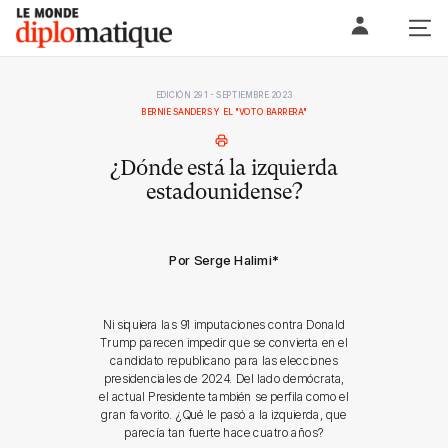
Skip
Le monde diplomatique
to
content
EDICIÓN 291 - SEPTIEMBRE 2023
BERNIE SANDERS Y EL "VOTO BARRERA"
¿Dónde está la izquierda
estadounidense?
Por Serge Halimi
*
Ni siquiera las 91 imputaciones contra Donald
Trump parecen impedir que se convierta en el
candidato republicano para las elecciones
presidenciales de 2024. Del lado demócrata,
el actual Presidente también se perfila como el
gran favorito. ¿Qué le pasó a la izquierda, que
parecía tan fuerte hace cuatro años?