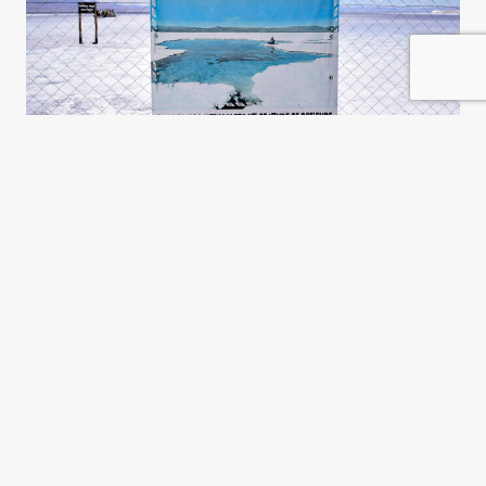
El litio y el patrón Potosí, otra
vez
Gustavo D. Cura