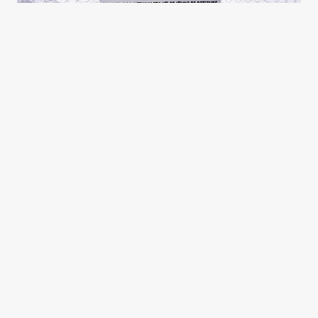
El litio y el patrón Potosí, otra
vez
Gustavo D. Cura