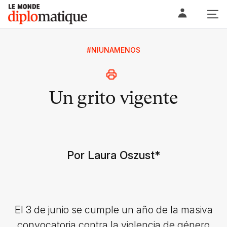
Skip
Le monde diplomatique
to
content
#NIUNAMENOS
Un grito vigente
Por Laura Oszust
*
El 3 de junio se cumple un año de la masiva
convocatoria contra la violencia de género