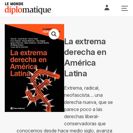
Skip
Le monde diplomatique
to
content
La extrema
derecha en
América
Latina
Extrema, radical,
neofascista… una
derecha nueva, que se
parece poco a las
derechas liberal-
conservadoras que
conocemos desde hace medio siglo, avanza