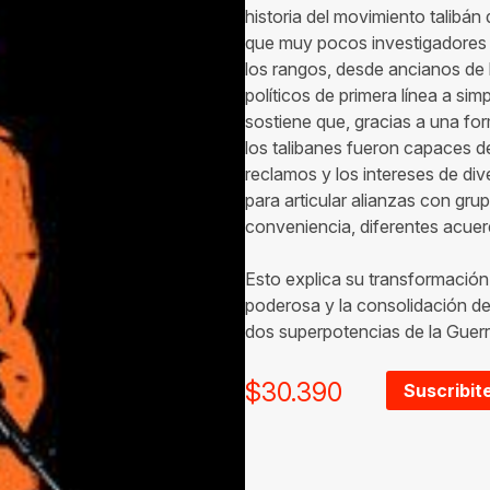
historia del movimiento talibán
que muy pocos investigadores s
los rangos, desde ancianos de
políticos de primera línea a si
sostiene que, gracias a una fo
los talibanes fueron capaces d
reclamos y los intereses de div
para articular alianzas con gru
conveniencia, diferentes acuer
Esto explica su transformación 
poderosa y la consolidación de
dos superpotencias de la Guerr
$
30.390
Suscribit