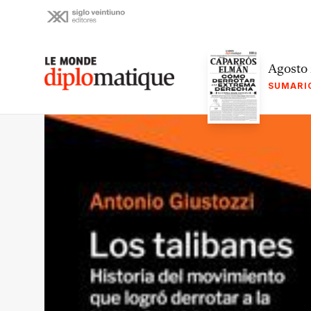
Skip
to
content
Le monde diplomatique
Agosto
SUMARI