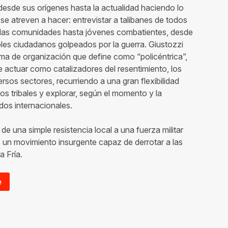
 desde sus orígenes hasta la actualidad haciendo lo
e atreven a hacer: entrevistar a talibanes de todos
 las comunidades hasta jóvenes combatientes, desde
mples ciudadanos golpeados por la guerra. Giustozzi
rma de organización que define como “policéntrica”,
e actuar como catalizadores del resentimiento, los
ersos sectores, recurriendo a una gran flexibilidad
pos tribales y explorar, según el momento y la
dos internacionales.
de una simple resistencia local a una fuerza militar
 un movimiento insurgente capaz de derrotar a las
a Fría.
e