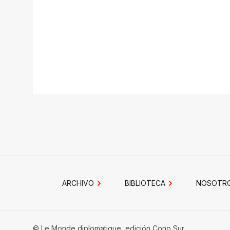
ARCHIVO
BIBLIOTECA
NOSOTR
© Le Monde diplomatique, edición Cono Sur.