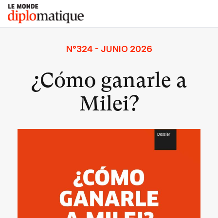
Skip
Le monde diplomatique
to
content
N°324 - JUNIO 2026
¿Cómo ganarle a
Milei?