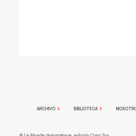
ARCHIVO
BIBLIOTECA
NOSOTR
© Le Monde diplomatique, edición Cono Sur.