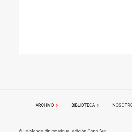
ARCHIVO
BIBLIOTECA
NOSOTR
© Le Monde diplomatique, edición Cono Sur.