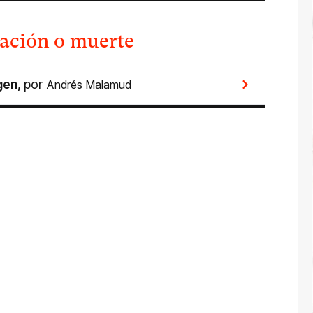
vación o muerte
gen
,
por
Andrés Malamud