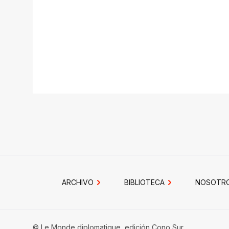
ARCHIVO
BIBLIOTECA
NOSOTR
© Le Monde diplomatique, edición Cono Sur.