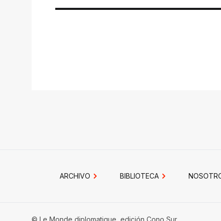
ARCHIVO
BIBLIOTECA
NOSOTR
© Le Monde diplomatique, edición Cono Sur.