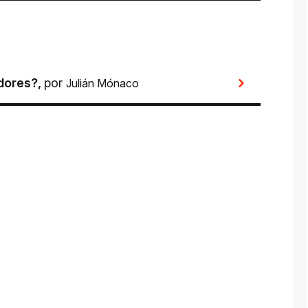
dores?
,
por
Julián Mónaco