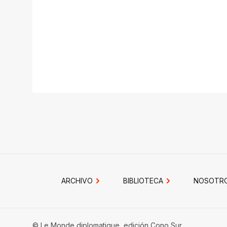
ARCHIVO
BIBLIOTECA
NOSOTR
© Le Monde diplomatique, edición Cono Sur.