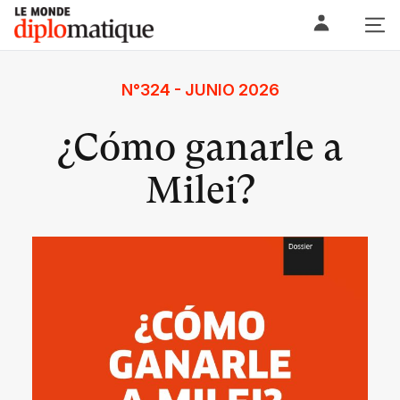
Skip
Le monde diplomatique
to
content
N°324 - JUNIO 2026
¿Cómo ganarle a
Milei?