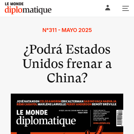
Skip
Le monde diplomatique
to
content
N°311 - MAYO 2025
¿Podrá Estados
Unidos frenar a
China?