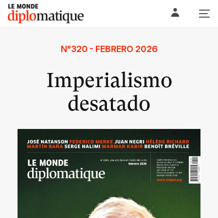
Skip
Le monde diplomatique
to
content
N°320 - FEBRERO 2026
Imperialismo
desatado