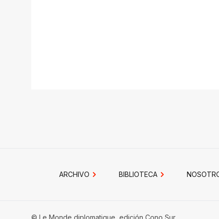
ARCHIVO
BIBLIOTECA
NOSOTR
© Le Monde diplomatique, edición Cono Sur.